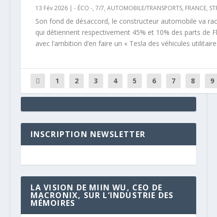
13 Fév 2026
|
- ÉCO -
,
7/7
,
AUTOMOBILE/TRANSPORTS
,
FRANCE
,
ST
Son fond de désaccord, le constructeur automobile va ra
qui détiennent respectivement 45% et 10% des parts de 
avec l’ambition d’en faire un « Tesla des véhicules utilitaire
1
2
3
4
5
6
7
8
9
INSCRIPTION NEWSLETTER
LA VISION DE MIIN WU, CEO DE
MACRONIX, SUR L’INDUSTRIE DES
MÉMOIRES