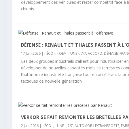
développement des véhicules et rester compétitif face à 
chinois.
DÉFENSE : RENAULT ET THALES PASSENT À L’
17 Juin 2026
|
- ÉCO -
,
- OEM
,
- UNE -
,
7/7
,
ACCORD
,
DÉFENSE
,
FRAN
Les deux groupes industriels s’allient pour industrialiser 
développer de nouvelles capacités mobiles terrestres conn
l’autonomie industrielle française tout en accélérant la p
tactiques de nouvelle génération.
VERKOR SE FAIT REMONTER LES BRETELLES P
2 Juin 2026
|
- ÉCO -
,
- UNE -
,
7/7
,
AUTOMOBILE/TRANSPORTS
,
FABR