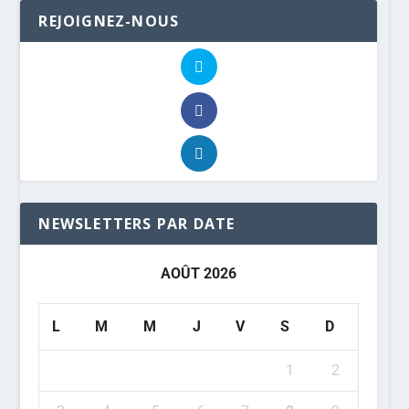
REJOIGNEZ-NOUS
NEWSLETTERS PAR DATE
AOÛT 2026
L
M
M
J
V
S
D
1
2