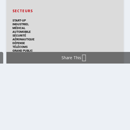
SECTEURS
START-UP
INDUSTRIEL
MÉDICAL
AUTOMOBILE
SÉCURITÉ
AÉRONAUTIQUE
DÉFENSE
TÉLÉCOMS
GRAND PUBLIC
Share This
DISTRIBUTION & PRODUITS
DISTRIBUTION
TECHNOLOGIES
NOUVEAUX PRODUITS
COMPOSANT
MODULE & CARTE
ÉNERGIE
DÉVELOPPEMENT