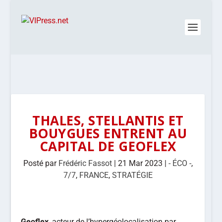
THALES, STELLANTIS ET
BOUYGUES ENTRENT AU
CAPITAL DE GEOFLEX
Posté par
Frédéric Fassot
|
21 Mar 2023
|
- ÉCO -
,
7/7
,
FRANCE
,
STRATÉGIE
Geoflex
, acteur de l’hypergéolocalisation par