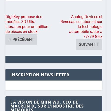
Digi-Key propose des
Analog Devices et
modèles 3D Ultra
Renesas collaborent sur
Librarian pour un million
la technologie
de pièces en stock
automobile radar à
77/79 GHz
PRÉCÉDENT
SUIVANT
INSCRIPTION NEWSLETTER
LA VISION DE MIIN WU, CEO DE
MACRONIX, SUR L’INDUSTRIE DES
MÉMOIRES