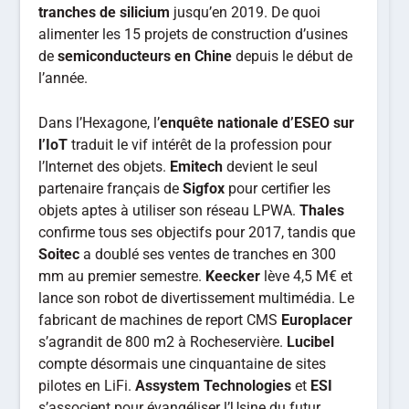
tranches de silicium
jusqu’en 2019. De quoi
alimenter les 15 projets de construction d’usines
de
semiconducteurs en Chine
depuis le début de
l’année.
Dans l’Hexagone, l’
enquête nationale d’ESEO sur
l’IoT
traduit le vif intérêt de la profession pour
l’Internet des objets.
Emitech
devient le seul
partenaire français de
Sigfox
pour certifier les
objets aptes à utiliser son réseau LPWA.
Thales
confirme tous ses objectifs pour 2017, tandis que
Soitec
a doublé ses ventes de tranches en 300
mm au premier semestre.
Keecker
lève 4,5 M€ et
lance son robot de divertissement multimédia. Le
fabricant de machines de report CMS
Europlacer
s’agrandit de 800 m2 à Rocheservière.
Lucibel
compte désormais une cinquantaine de sites
pilotes en LiFi.
Assystem Technologies
et
ESI
s’associent pour évangéliser l’Usine du futur