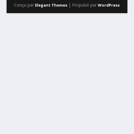
Conçu par
| Propulsé par
Elegant Themes
WordPress