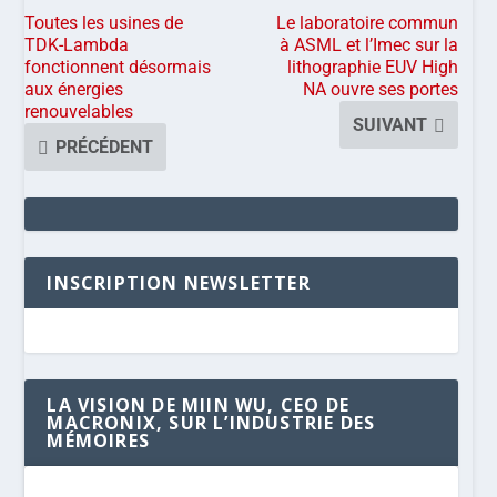
Toutes les usines de
Le laboratoire commun
TDK-Lambda
à ASML et l’Imec sur la
fonctionnent désormais
lithographie EUV High
aux énergies
NA ouvre ses portes
renouvelables
SUIVANT
PRÉCÉDENT
INSCRIPTION NEWSLETTER
LA VISION DE MIIN WU, CEO DE
MACRONIX, SUR L’INDUSTRIE DES
MÉMOIRES