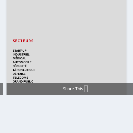
SECTEURS
START-UP
INDUSTRIEL
MÉDICAL
AUTOMOBILE
SÉCURITÉ
AÉRONAUTIQUE
DÉFENSE
TÉLÉCOMS
GRAND PUBLIC
Share This
DISTRIBUTION & PRODUITS