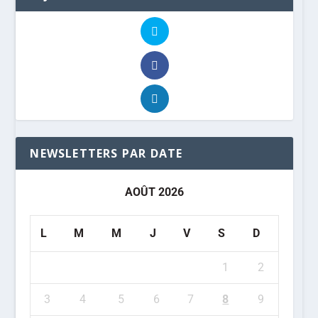
NEWSLETTERS PAR DATE
AOÛT 2026
L
M
M
J
V
S
D
1
2
3
4
5
6
7
8
9