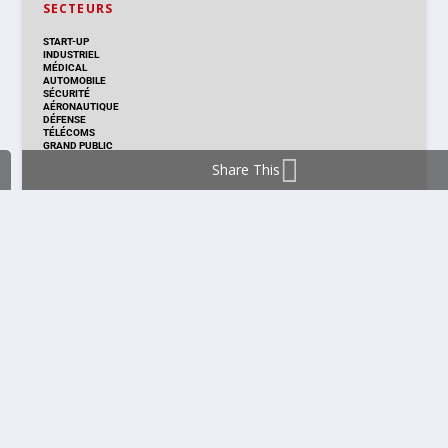
SECTEURS
START-UP
INDUSTRIEL
MÉDICAL
AUTOMOBILE
SÉCURITÉ
AÉRONAUTIQUE
DÉFENSE
TÉLÉCOMS
GRAND PUBLIC
Share This
DISTRIBUTION & PRODUITS
DISTRIBUTION
TECHNOLOGIES
NOUVEAUX PRODUITS
COMPOSANT
MODULE & CARTE
ÉNERGIE
DÉVELOPPEMENT
MESURE
PRODUCTION