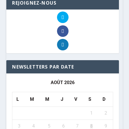
REJOIGNEZ-NOUS
NEWSLETTERS PAR DATE
AOÛT 2026
L
M
M
J
V
S
D
1
2
3
4
5
6
7
8
9