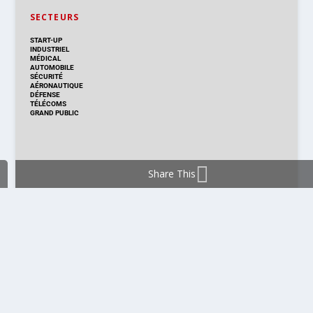
SECTEURS
START-UP
INDUSTRIEL
MÉDICAL
AUTOMOBILE
SÉCURITÉ
AÉRONAUTIQUE
DÉFENSE
TÉLÉCOMS
GRAND PUBLIC
Share This
DISTRIBUTION & PRODUITS
DISTRIBUTION
TECHNOLOGIES
NOUVEAUX PRODUITS
COMPOSANT
MODULE & CARTE
ÉNERGIE
DÉVELOPPEMENT
MESURE