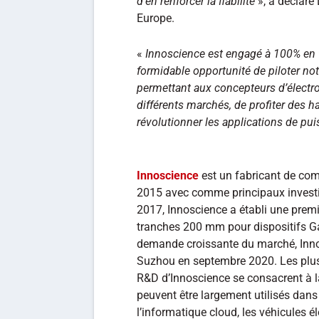
d’en renforcer la fiabilité
», a déclaré
Europe.
«
Innoscience est engagé à 100% en f
formidable opportunité de piloter no
permettant aux concepteurs d’électr
différents marchés, de profiter des 
révolutionner les applications de pu
Innoscience
est un fabricant de co
2015 avec comme principaux invest
2017, Innoscience a établi une premi
tranches 200 mm pour dispositifs Ga
demande croissante du marché, Innos
Suzhou en septembre 2020. Les plus
R&D d’Innoscience se consacrent à la
peuvent être largement utilisés dan
l’informatique cloud, les véhicules él