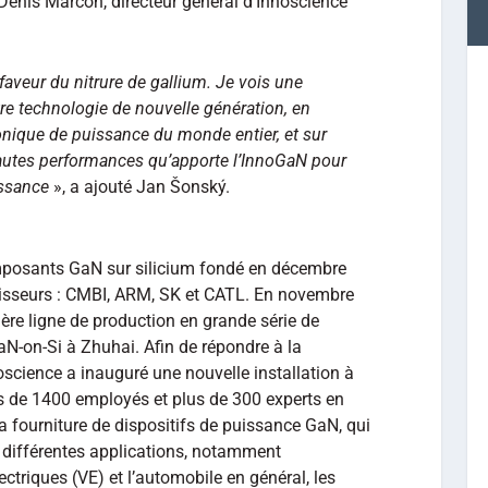
 Denis Marcon, directeur général d’Innoscience
aveur du nitrure de gallium. Je vois une
tre technologie de nouvelle génération, en
onique de puissance du monde entier, et sur
hautes performances qu’apporte l’InnoGaN pour
issance
», a ajouté Jan Šonský.
mposants GaN sur silicium fondé en décembre
isseurs : CMBI, ARM, SK et CATL. En novembre
ère ligne de production en grande série de
N-on-Si à Zhuhai. Afin de répondre à la
cience a inauguré une nouvelle installation à
 de 1400 employés et plus de 300 experts en
 fourniture de dispositifs de puissance GaN, qui
s différentes applications, notamment
ectriques (VE) et l’automobile en général, les