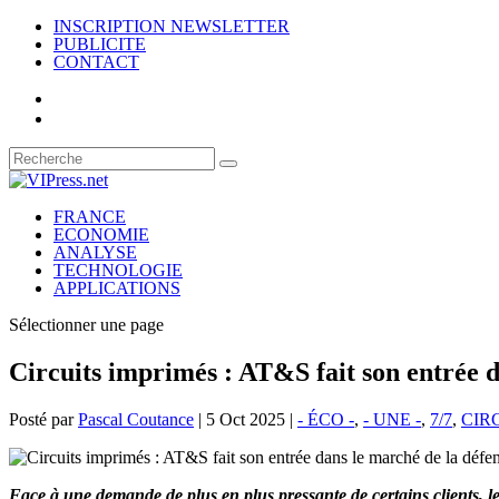
INSCRIPTION NEWSLETTER
PUBLICITE
CONTACT
FRANCE
ECONOMIE
ANALYSE
TECHNOLOGIE
APPLICATIONS
Sélectionner une page
Circuits imprimés : AT&S fait son entrée d
Posté par
Pascal Coutance
|
5 Oct 2025
|
- ÉCO -
,
- UNE -
,
7/7
,
CIR
Face à une demande de plus en plus pressante de certains clients, le 