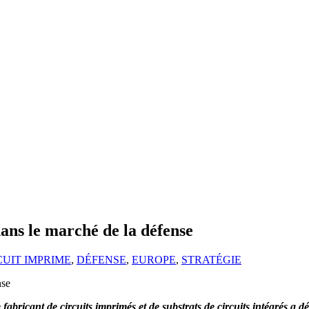
ans le marché de la défense
CUIT IMPRIME
,
DÉFENSE
,
EUROPE
,
STRATÉGIE
fabricant de circuits imprimés et de substrats de circuits intégrés a dé