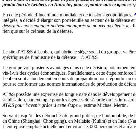
production de Leoben, en Autriche, pour répondre aux exigences spéc
En cette période d’incertitude mondiale et de tensions géopolitiques,
A
intégrés, a décidé d’élargir son portefeuille au secteur de la défense 
désormais nous engager activement auprès de nouveaux clients »
, af
rien que sur le créneau de la défense.
Le site d’AT&S à Leoben, qui abrite le siège social du groupe, va êt
spécifiques de l’industrie de la défense – © AT&S
Le groupe voit plusieurs avantages dans cette décision, notamment en 
vis-à-vis des cycles économiques. Parallèlement, cette étape renforce 
Leoben sont actuellement en cours de préparation pour répondre aux exi
pour se conformer aux normes internationales de production de défen
AT&S possède une expertise de longue date dans le développement de tec
stabilisation, par exemple pour les agences de sécurité ou les infrastruc
AT&S pour l’avenir grâce à cette étape »
, estime Michael Mertin.
Servant jusqu’ici les débouchés du grand public, de l’automobile, de 
en Chine (Shanghai, Chongqing), en Malaisie (Kulim) et en Inde (Nanj
L’entreprise emploie actuellement environ 13 000 personnes et a réalis