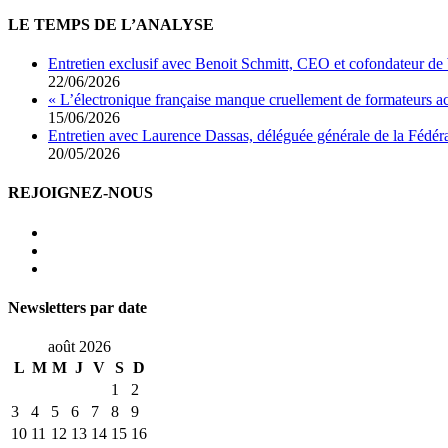
LE TEMPS DE L’ANALYSE
Entretien exclusif avec Benoit Schmitt, CEO et cofondateur de
22/06/2026
« L’électronique française manque cruellement de formateurs 
15/06/2026
Entretien avec Laurence Dassas, déléguée générale de la Fédéra
20/05/2026
REJOIGNEZ-NOUS
Newsletters par date
août 2026
L
M
M
J
V
S
D
1
2
3
4
5
6
7
8
9
10
11
12
13
14
15
16