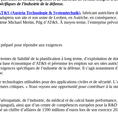
ifiques de l’industrie de la défense.
T&S (Austria Technologie & Systemtechnik)
, fabricant autrichien 
et adaptera son site et son usine de Leoben, en Autriche, en conséquence
firme Michael Mertin, Pdg d’AT&S. À moyen terme, l’entreprise prévoit u
re préparé pour répondre aux exigences
termes de fiabilité de la planification à long terme, d’exploitation de
la base économique d’AT&S et pérennise les emplois sur ses sites autrich
gences spécifiques de l’industrie de la défense. Il s’agit notamment d’é
se.
hnologies utilisables pour des applications civiles et de sécurité. L’a
tures critiques.
« Nous voyons une opportunité pour contribuer à la stabi
l’aérospatiale, de l’industrie, du médical et du calcul haute performanc
angud), ainsi que d’un centre de compétences européen pour la R&D et 
é un chiffre d’affaires de 1590 millions d’euros lors de son exercice 20