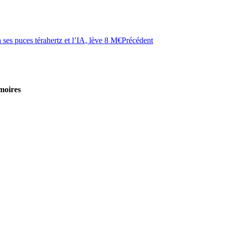
à ses puces térahertz et l’IA, lève 8 M€
Précédent
moires