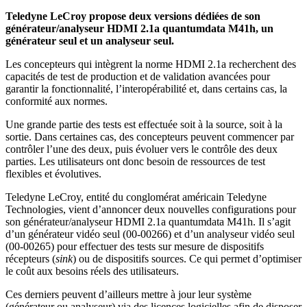
Teledyne LeCroy propose deux versions dédiées de son
générateur/analyseur HDMI 2.1a quantumdata M41h, un
générateur seul et un analyseur seul.
Les concepteurs qui intègrent la norme HDMI 2.1a recherchent des
capacités de test de production et de validation avancées pour
garantir la fonctionnalité, l’interopérabilité et, dans certains cas, la
conformité aux normes.
Une grande partie des tests est effectuée soit à la source, soit à la
sortie. Dans certaines cas, des concepteurs peuvent commencer par
contrôler l’une des deux, puis évoluer vers le contrôle des deux
parties. Les utilisateurs ont donc besoin de ressources de test
flexibles et évolutives.
Teledyne LeCroy, entité du conglomérat américain Teledyne
Technologies, vient d’annoncer deux nouvelles configurations pour
son générateur/analyseur HDMI 2.1a quantumdata M41h. Il s’agit
d’un générateur vidéo seul (00-00266) et d’un analyseur vidéo seul
(00-00265) pour effectuer des tests sur mesure de dispositifs
récepteurs (
sink
) ou de dispositifs sources. Ce qui permet d’optimiser
le coût aux besoins réels des utilisateurs.
Ces derniers peuvent d’ailleurs mettre à jour leur système
(générateur ou analyseur) via des licences logicielles afin de disposer