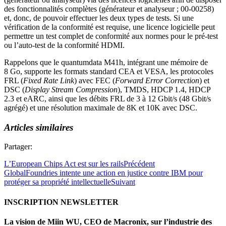
des fonctionnalités complètes (générateur et analyseur ; 00-00258)
et, donc, de pouvoir effectuer les deux types de tests. Si une
vérification de la conformité est requise, une licence logicielle peut
permettre un test complet de conformité aux normes pour le pré-test
ou l’auto-test de la conformité HDMI.
Rappelons que le quantumdata M41h, intégrant une mémoire de
8 Go, supporte les formats standard CEA et VESA, les protocoles
FRL (
Fixed Rate Link
) avec FEC (
Forward Error Correction
) et
DSC (
Display Stream Compression
), TMDS, HDCP 1.4, HDCP
2.3 et eARC, ainsi que les débits FRL de 3 à 12 Gbit/s (48 Gbit/s
agrégé) et une résolution maximale de 8K et 10K avec DSC.
Articles similaires
Partager:
L’European Chips Act est sur les rails
Précédent
GlobalFoundries intente une action en justice contre IBM pour
protéger sa propriété intellectuelle
Suivant
INSCRIPTION NEWSLETTER
La vision de Miin WU, CEO de Macronix, sur l’industrie des