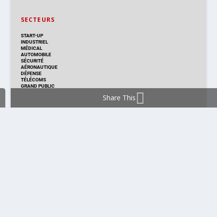
SECTEURS
START-UP
INDUSTRIEL
MÉDICAL
AUTOMOBILE
SÉCURITÉ
AÉRONAUTIQUE
DÉFENSE
TÉLÉCOMS
GRAND PUBLIC
Share This
DISTRIBUTION & PRODUITS
DISTRIBUTION
TECHNOLOGIES
NOUVEAUX PRODUITS
COMPOSANT
MODULE & CARTE
ÉNERGIE
DÉVELOPPEMENT