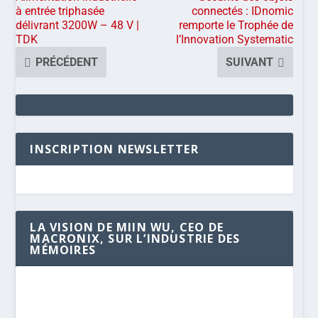
à entrée triphasée
connectés : IDnomic
délivrant 3200W – 48 V |
remporte le Trophée de
TDK
l’Innovation Systematic
PRÉCÉDENT
SUIVANT
INSCRIPTION NEWSLETTER
LA VISION DE MIIN WU, CEO DE
MACRONIX, SUR L’INDUSTRIE DES
MÉMOIRES