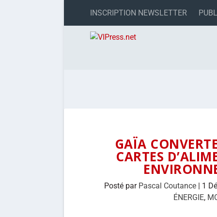
INSCRIPTION NEWSLETTER
PUBL
GAÏA CONVERTE
CARTES D’ALIM
ENVIRONNE
Posté par
Pascal Coutance
|
1 D
ÉNERGIE
,
MO