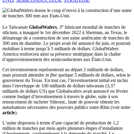
UNIS
,
SEMICONDUCTEUR
,
STRATÉGIE
e
Le Taïwanais
GlobalWafers
, 3
fabricant mondial de tranches de
silicium, a inauguré le 1er décembre 2022 à Sherman, au Texas, le
démarrage de a construction de son usine américaine de tranches de
300 mm de diamètre. Le projet avait été annoncé fin juin, et pourrait
mobiliser à terme jusqu’à 5 milliards de dollars. GlobalWafers
America renforcera ainsi sa présence stratégique dans la chaîne
d’approvisionnement des semiconducteurs aux États-Unis.
Cet investissement représenterait au départ 2 milliards de dollars,
mais pourrait atteindre
in fine
quelque 5 milliards de dollars, selon le
gouverneur du Texas. En tout cas, l’investissement initial est inclus
dans l’enveloppe de 100 milliards de dollars taïwanais (3,37
milliards de dollars US) que Globalwafers avait annoncé en février
comme budget d’investissement à travers le globe, suite à son
renoncement de racheter Siltronic, faute de pouvoir obtenir les
autorisations nécessaires des pouvoirs publics outre-Rhin (voir notre
article
).
L’usine disposera à terme d’une capacité de production de 1,2
million de tranches par mois après plusieurs étapes d’installation
d’équipements, conformément à la demande du marché. Le