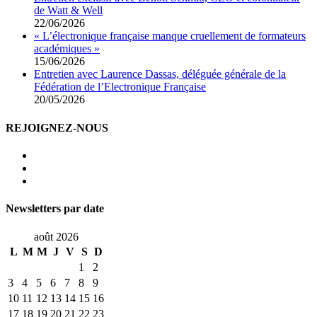
de Watt & Well
22/06/2026
« L’électronique française manque cruellement de formateurs
académiques »
15/06/2026
Entretien avec Laurence Dassas, déléguée générale de la
Fédération de l’Electronique Française
20/05/2026
REJOIGNEZ-NOUS
Newsletters par date
août 2026
L
M
M
J
V
S
D
1
2
3
4
5
6
7
8
9
10
11
12
13
14
15
16
17
18
19
20
21
22
23