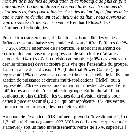
moteurs de machines de production et de robotique de plus en plus
automatisés. La demande est également forte pour les circuits de
chargeurs rapides pour tablettes. Avec les technologies futures telles
que le carbure de silicium et le nitrure de gallium, nous ouvrons la
voie au succès de demain
», avance Reinhard Ploss, CEO
d’Infineon Technologies.
Pour le trimestre en cours, du fait de la saisonnalité des ventes,
Infineon vise une baisse séquentielle de son chiffre d’affaires de 2%
(+/-2%). Pour l’ensemble de l’exercice, le fabricant allemand de
semiconducteurs vise une progression de son chiffre d’affaires
annuel de 9% à +/-2%. La division automobile (40% des ventes au
dernier trimestre) devrait croître plus vite que l’ensemble du groupe.
La croissance de la division IPC (Industrial Power Control), qui a
représenté 18% des ventes au dernier trimestre, et celle de la division
gestion de puissance et circuits multi-applications (PMM), qui a
représenté 32% des ventes lors du dernier trimestre ; devraient être
inférieures à celle de l’ensemble du groupe. Enfin, du fait d’une
conjoncture plus difficile, les ventes de la division circuits pour
cartes à puce et sécurité (CCS), qui ont représenté 10% des ventes
lors du dernier trimestre, devraient être stables.
Au cours de l’exercice 2018, Infineon prévoit d’investir entre 1,1 et
1,2 milliard d’euros (contre 1022 M€ lors de l’exercice qui vient de
s’achever), soit un ratio investissements/ventes de 15%, supérieur à