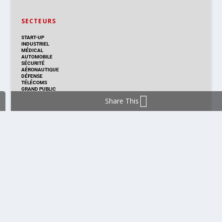
SECTEURS
START-UP
INDUSTRIEL
MÉDICAL
AUTOMOBILE
SÉCURITÉ
AÉRONAUTIQUE
DÉFENSE
TÉLÉCOMS
GRAND PUBLIC
Share This
DISTRIBUTION & PRODUITS
DISTRIBUTION
TECHNOLOGIES
NOUVEAUX PRODUITS
COMPOSANT
MODULE & CARTE
ÉNERGIE
DÉVELOPPEMENT