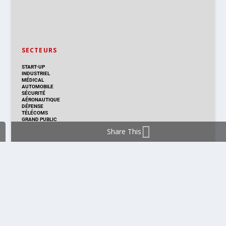
SECTEURS
START-UP
INDUSTRIEL
MÉDICAL
AUTOMOBILE
SÉCURITÉ
AÉRONAUTIQUE
DÉFENSE
TÉLÉCOMS
GRAND PUBLIC
Share This
DISTRIBUTION & PRODUITS
DISTRIBUTION
TECHNOLOGIES
NOUVEAUX PRODUITS