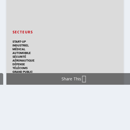
SECTEURS
START-UP
INDUSTRIEL
MÉDICAL
AUTOMOBILE
SÉCURITÉ
AÉRONAUTIQUE
DÉFENSE
TÉLÉCOMS
GRAND PUBLIC
Share This
DISTRIBUTION & PRODUITS
DISTRIBUTION
TECHNOLOGIES