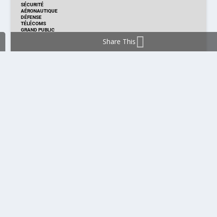
SÉCURITÉ
AÉRONAUTIQUE
DÉFENSE
TÉLÉCOMS
GRAND PUBLIC
Share This
DISTRIBUTION & PRODUITS
DISTRIBUTION
TECHNOLOGIES
NOUVEAUX PRODUITS
COMPOSANT
MODULE & CARTE
ÉNERGIE
DÉVELOPPEMENT
MESURE
PRODUCTION