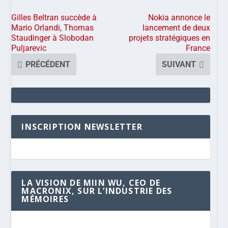
Gilles Beltran succède à
Nokia annonce le
Mario Orlandi, Thomas
lancement de deux
Staudinger à Slobodan
projets stratégiques en
Puljarevic
France
PRÉCÉDENT
SUIVANT
INSCRIPTION NEWSLETTER
LA VISION DE MIIN WU, CEO DE
MACRONIX, SUR L’INDUSTRIE DES
MÉMOIRES