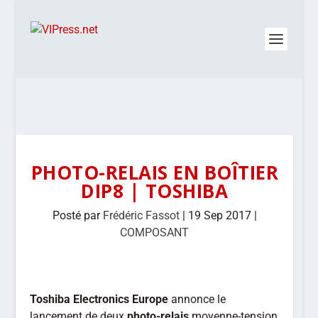
PHOTO-RELAIS EN BOÎTIER
DIP8 | TOSHIBA
Posté par
Frédéric Fassot
|
19 Sep 2017
|
COMPOSANT
Toshiba Electronics Europe
annonce le
lancement de deux
photo-relais
moyenne-tension