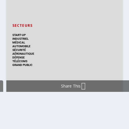
SECTEURS
START-UP
INDUSTRIEL
MÉDICAL
AUTOMOBILE
SÉCURITÉ
AÉRONAUTIQUE
DÉFENSE
TÉLÉCOMS
GRAND PUBLIC
Share This
DISTRIBUTION & PRODUITS
DISTRIBUTION
TECHNOLOGIES
NOUVEAUX PRODUITS