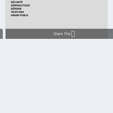
SÉCURITÉ
AÉRONAUTIQUE
DÉFENSE
TÉLÉCOMS
GRAND PUBLIC
Share This
DISTRIBUTION & PRODUITS
DISTRIBUTION
TECHNOLOGIES
NOUVEAUX PRODUITS
COMPOSANT
MODULE & CARTE
ÉNERGIE
DÉVELOPPEMENT
MESURE
PRODUCTION