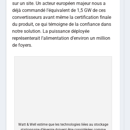
sur un site. Un acteur européen majeur nous a
déjà commandé l’équivalent de 1,5 GW de ces
convertisseurs avant même la certification finale
du produit, ce qui témoigne de la confiance dans
notre solution. La puissance déployée
représenterait l’alimentation d’environ un million
de foyers.
Watt & Well estime que les technologies liées au stockage
stationnaire d’énergie doivent être considérées comme
stratégiques et produites en Europe –
© Watt & Well
Pourquoi le stockage stationnaire est-il aussi
perçu comme un enjeu de souveraineté ?
Benoit Schmitt –
Parce que ces systèmes sont
pilotables à distance. Un acteur malveillant qui
contrôlerait des milliers de conteneurs de