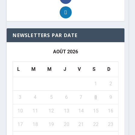
17
18
19
20
21
22
23
24
25
26
27
28
29
30
31
« Juil
MON INFO EN 1 CLIC
FRANCE
EUROPE
ÉTATS-UNIS
ASIE
CONJONCTURE
/
MARCHÉS
RACHAT
STRATÉGIE
ACCORD
RESTRUCTURATION