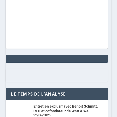
Entretien exclusif avec Benoit Schmitt,
CEO et cofondateur de Watt & Well
22/06/2026
« L’électronique française manque
cruellement de formateurs
académiques »
15/06/2026
Entretien avec Laurence Dassas,
déléguée générale de la Fédération de
l’Electronique Française
20/05/2026
REJOIGNEZ-NOUS