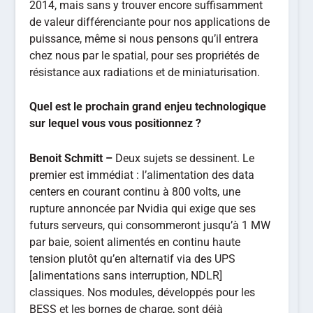
Benoit Schmitt –
Deux sujets se dessinent. Le
premier est immédiat : l’alimentation des data
centers en courant continu à 800 volts, une
rupture annoncée par Nvidia qui exige que ses
futurs serveurs, qui consommeront jusqu’à 1 MW
par baie, soient alimentés en continu haute
tension plutôt qu’en alternatif via des UPS
[alimentations sans interruption, NDLR]
classiques. Nos modules, développés pour les
BESS et les bornes de charge, sont déjà
compatibles avec cette architecture, ce qui nous
place en position favorable face à des acteurs
comme Schneider ou Legrand, dont les produits
sont historiquement construits autour de
l’alternatif.
Le second sujet, à plus long terme (horizon 2029-
2032), est celui des transformateurs à état solide