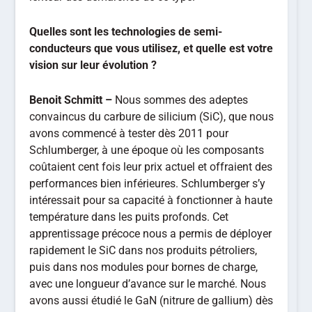
Schlumberger, à une époque où les composants
coûtaient cent fois leur prix actuel et offraient des
performances bien inférieures. Schlumberger s’y
intéressait pour sa capacité à fonctionner à haute
température dans les puits profonds. Cet
apprentissage précoce nous a permis de déployer
rapidement le SiC dans nos produits pétroliers,
puis dans nos modules pour bornes de charge,
avec une longueur d’avance sur le marché. Nous
avons aussi étudié le GaN (nitrure de gallium) dès
2014, mais sans y trouver encore suffisamment
de valeur différenciante pour nos applications de
puissance, même si nous pensons qu’il entrera
chez nous par le spatial, pour ses propriétés de
résistance aux radiations et de miniaturisation.
Quel est le prochain grand enjeu technologique
sur lequel vous vous positionnez ?