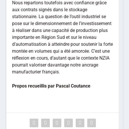
Renesas s’offre l’éditeur
Delair accélère sa
de logiciels Pictorus
production française de
drones avec Schaeffler
PRÉCÉDENT
SUIVANT
INSCRIPTION NEWSLETTER
LA VISION DE MIIN WU, CEO DE