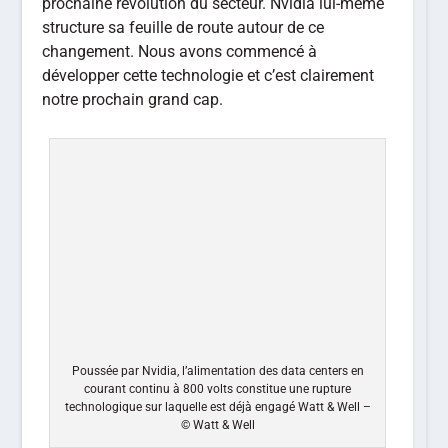
courant continu à 800 volts constitue une rupture
technologique sur laquelle est déjà engagé Watt & Well –
© Watt & Well
Quels sont les défis financiers et opérationnels
récents de la société ?
Benoit Schmitt –
Nous avons connu une
croissance rapide, passant de 5 millions d’euros
de chiffre d’affaires en 2022 à 18 M€ en 2024.
Malheureusement, 2025 a marqué un coup d’arrêt
involontaire : notre principal client dans les
bornes de charge n’a pas réussi à boucler son
tour de table dans un contexte moins favorable :
décalage des obligations européennes sur les
véhicules électriques, rentabilité insuffisante des
réseaux de bornes déployés. Ce manque à gagner
a représenté 11 M€ pour nous : nous aurions dû
atteindre 25 M€, nous avons fini à 14. Cela avec
120 collaborateurs et une structure de coûts