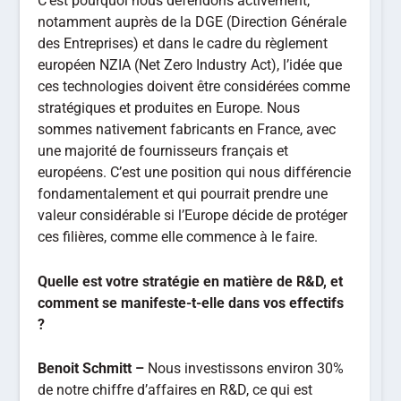
fondamentalement et qui pourrait prendre une
valeur considérable si l’Europe décide de protéger
ces filières, comme elle commence à le faire.
Quelle est votre stratégie en matière de R&D, et
comment se manifeste-t-elle dans vos effectifs
?
Benoit Schmitt –
Nous investissons environ 30%
de notre chiffre d’affaires en R&D, ce qui est
colossal, la moyenne industrielle se situant entre
5 et 10%. Cela reflète notre conviction que
l’innovation est notre principal avantage
concurrentiel. Sur 120 collaborateurs, nous
comptons environ 40 à 50 ingénieurs et docteurs,
dont une dizaine de docteurs. Nous n’en
recrutions pas au départ, puis les sujets sont
devenus plus complexes et nous avons