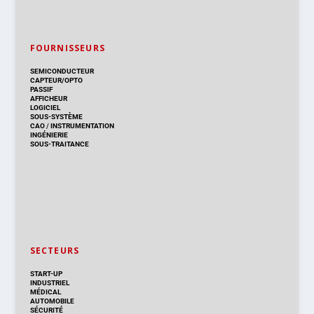
START-UP
INDUSTRIEL
MÉDICAL
AUTOMOBILE
SÉCURITÉ
AÉRONAUTIQUE
DÉFENSE
TÉLÉCOMS
GRAND PUBLIC
DISTRIBUTION & PRODUITS
DISTRIBUTION
TECHNOLOGIES
NOUVEAUX PRODUITS
COMPOSANT
MODULE & CARTE
ÉNERGIE
DÉVELOPPEMENT
MESURE
PRODUCTION