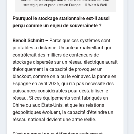
stockage dispersés sur un réseau électrique aurait
théoriquement la capacité de provoquer un
blackout, comme on a pu le voir avec la panne en
Espagne en avril 2025, qui n’a pas nécessité des
puissances considérables pour déstabiliser le
réseau. Si ces équipements sont fabriqués en
Chine ou aux États-Unis, et que les relations
géopolitiques évoluent, la capacité d’éteindre un
réseau national devient une arme réelle.
C’est pourquoi nous défendons activement,
notamment auprès de la DGE (Direction Générale
des Entreprises) et dans le cadre du règlement
européen NZIA (Net Zero Industry Act), l’idée que
ces technologies doivent être considérées comme
stratégiques et produites en Europe. Nous
sommes nativement fabricants en France, avec
une majorité de fournisseurs français et
européens. C’est une position qui nous différencie