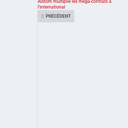
Alstom multiplie les méga-contrats à
l’international
PRÉCÉDENT