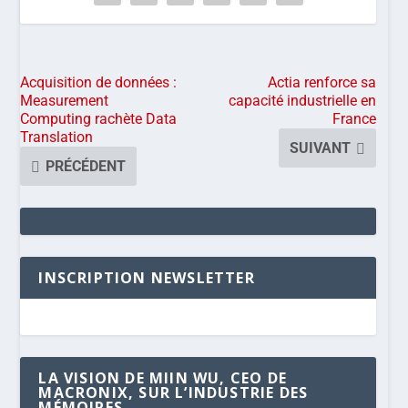
Acquisition de données :
Actia renforce sa
Measurement
capacité industrielle en
Computing rachète Data
France
Translation
SUIVANT
PRÉCÉDENT
INSCRIPTION NEWSLETTER
LA VISION DE MIIN WU, CEO DE
MACRONIX, SUR L’INDUSTRIE DES
MÉMOIRES