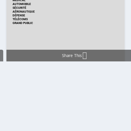
MÉDICAL
AUTOMOBILE
SÉCURITÉ
AÉRONAUTIQUE
DÉFENSE
TÉLÉCOMS
GRAND PUBLIC
Share This
DISTRIBUTION & PRODUITS
DISTRIBUTION
TECHNOLOGIES
NOUVEAUX PRODUITS
COMPOSANT
MODULE & CARTE
ÉNERGIE
DÉVELOPPEMENT
MESURE
PRODUCTION