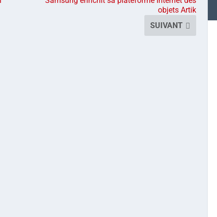
n
Samsung enrichit sa plateforme Internet des
objets Artik
SUIVANT