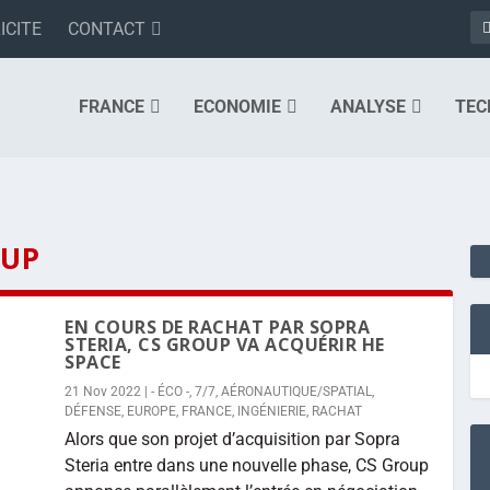
ICITE
CONTACT
FRANCE
ECONOMIE
ANALYSE
TEC
OUP
EN COURS DE RACHAT PAR SOPRA
STERIA, CS GROUP VA ACQUÉRIR HE
SPACE
21 Nov 2022
|
- ÉCO -
,
7/7
,
AÉRONAUTIQUE/SPATIAL
,
DÉFENSE
,
EUROPE
,
FRANCE
,
INGÉNIERIE
,
RACHAT
Alors que son projet d’acquisition par Sopra
Steria entre dans une nouvelle phase, CS Group