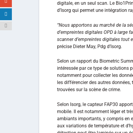
digitale, en un seul scan. Le Bio1Prin
d’Isorg qui permet une intégration rap
“Nous apportons au marché de la sécur
d’empreintes digitales OPD à large f
scanner d’empreintes digitales tout
précise Dieter May, Pdg d’Isorg.
Selon un rapport du Biometric Summi
intéressée par ce type de solutions p
notamment pour collecter les donnée
les différencier des autres données, 
trouvées sur la scène de crime.
Selon Isorg, le capteur FAP30 apport
mobile. Il est notamment léger et tr
ambiants importants, y compris en ext
aux variations de température et d’h
détection peut être laminée sur un é