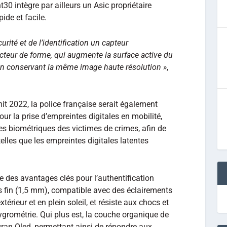
t30 intègre par ailleurs un Asic propriétaire
ide et facile.
ité et de l’identification un capteur
acteur de forme, qui augmente la surface active du
 en conservant la même image haute résolution »
,
t 2022, la police française serait également
our la prise d’empreintes digitales en mobilité,
s biométriques des victimes de crimes, afin de
telles que les empreintes digitales latentes
e des avantages clés pour l’authentification
ès fin (1,5 mm), compatible avec des éclairements
érieur et en plein soleil, et résiste aux chocs et
ygrométrie. Qui plus est, la couche organique de
cran Oled, permettant ainsi de répondre aux