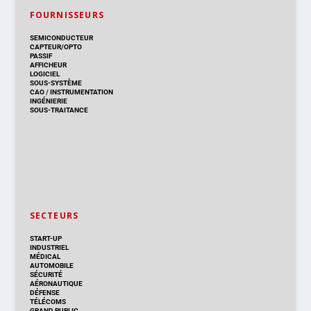
FOURNISSEURS
SEMICONDUCTEUR
CAPTEUR/OPTO
PASSIF
AFFICHEUR
LOGICIEL
SOUS-SYSTÈME
CAO
/
INSTRUMENTATION
INGÉNIERIE
SOUS-TRAITANCE
SECTEURS
START-UP
INDUSTRIEL
MÉDICAL
AUTOMOBILE
SÉCURITÉ
AÉRONAUTIQUE
DÉFENSE
TÉLÉCOMS
GRAND PUBLIC