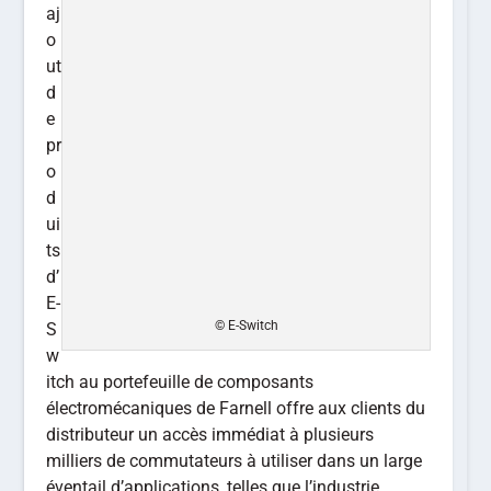
aj
o
ut
d
e
pr
o
d
ui
ts
d’
E-
© E-Switch
S
w
itch au portefeuille de composants
électromécaniques de Farnell offre aux clients du
distributeur un accès immédiat à plusieurs
milliers de commutateurs à utiliser dans un large
éventail d’applications, telles que l’industrie,