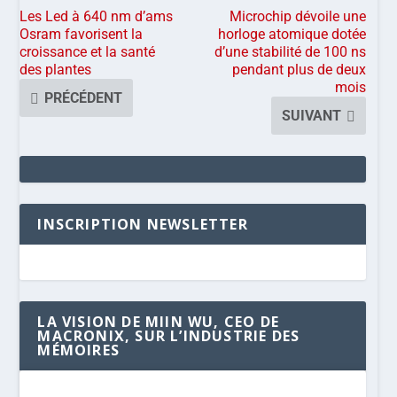
Les Led à 640 nm d’ams
Microchip dévoile une
Osram favorisent la
horloge atomique dotée
croissance et la santé
d’une stabilité de 100 ns
des plantes
pendant plus de deux
mois
PRÉCÉDENT
SUIVANT
INSCRIPTION NEWSLETTER
LA VISION DE MIIN WU, CEO DE
MACRONIX, SUR L’INDUSTRIE DES
MÉMOIRES