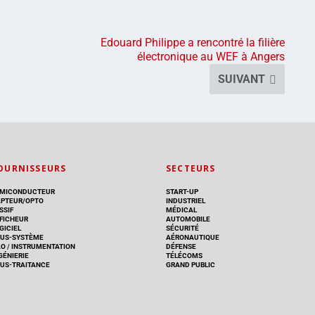
Edouard Philippe a rencontré la filière
électronique au WEF à Angers
SUIVANT
OURNISSEURS
SECTEURS
MICONDUCTEUR
START-UP
PTEUR/OPTO
INDUSTRIEL
SSIF
MÉDICAL
FICHEUR
AUTOMOBILE
GICIEL
SÉCURITÉ
US-SYSTÈME
AÉRONAUTIQUE
AO
/
INSTRUMENTATION
DÉFENSE
GÉNIERIE
TÉLÉCOMS
US-TRAITANCE
GRAND PUBLIC