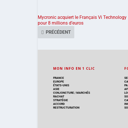
Mycronic acquiert le Français Vi Technology
pour 8 millions d’euros
PRÉCÉDENT
MON INFO EN 1 CLIC
F
FRANCE
SE
EUROPE
CA
ÉTATS-UNIS
PA
ASIE
AF
CONJONCTURE
/
MARCHÉS
LO
RACHAT
SO
STRATÉGIE
C
ACCORD
IN
RESTRUCTURATION
SO