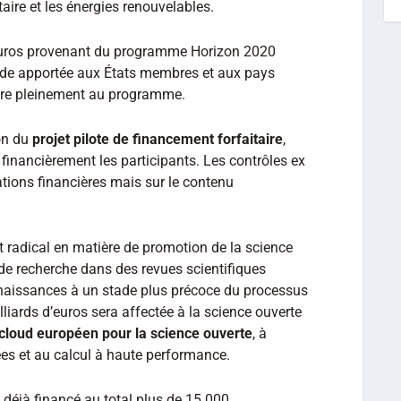
taire et les énergies renouvelables.
’euros provenant du programme Horizon 2020
ide apportée aux États membres et aux pays
core pleinement au programme.
ion du
projet pilote de financement forfaitaire
,
financièrement les participants. Les contrôles ex
cations financières mais sur le contenu
adical en matière de promotion de la science
 de recherche dans des revues scientifiques
nnaissances à un stade plus précoce du processus
liards d’euros sera affectée à la science ouverte
cloud européen pour la science ouverte
, à
ées et au calcul à haute performance.
déjà financé au total plus de 15 000