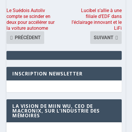
Le Suédois Autoliv
Lucibel s’allie à une
compte se scinder en
filiale d’EDF dans
deux pour accélérer sur
l’éclairage innovant et le
la voiture autonome
LiFi
PRÉCÉDENT
SUIVANT
INSCRIPTION NEWSLETTER
LA VISION DE MIIN WU, CEO DE
MACRONIX, SUR L’INDUSTRIE DES
MÉMOIRES