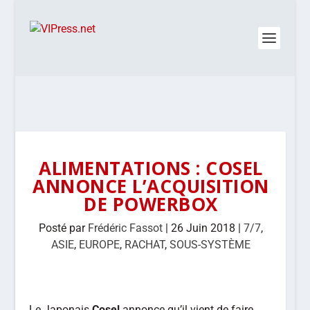
ALIMENTATIONS : COSEL
ANNONCE L’ACQUISITION
DE POWERBOX
Posté par
Frédéric Fassot
|
26 Juin 2018
|
7/7
,
ASIE
,
EUROPE
,
RACHAT
,
SOUS-SYSTÈME
Le Japonais
Cosel
annonce qu’il vient de faire