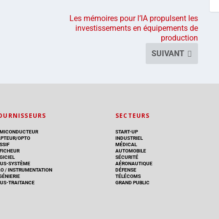
Les mémoires pour l’IA propulsent les
investissements en équipements de
production
SUIVANT
OURNISSEURS
SECTEURS
MICONDUCTEUR
START-UP
PTEUR/OPTO
INDUSTRIEL
SSIF
MÉDICAL
FICHEUR
AUTOMOBILE
GICIEL
SÉCURITÉ
US-SYSTÈME
AÉRONAUTIQUE
AO
/
INSTRUMENTATION
DÉFENSE
GÉNIERIE
TÉLÉCOMS
US-TRAITANCE
GRAND PUBLIC