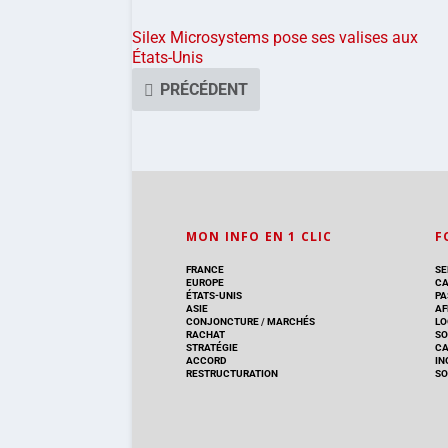
Silex Microsystems pose ses valises aux
États-Unis
PRÉCÉDENT
MON INFO EN 1 CLIC
F
FRANCE
SE
EUROPE
CA
ÉTATS-UNIS
PA
ASIE
AF
CONJONCTURE
/
MARCHÉS
LO
RACHAT
SO
STRATÉGIE
C
ACCORD
IN
RESTRUCTURATION
SO