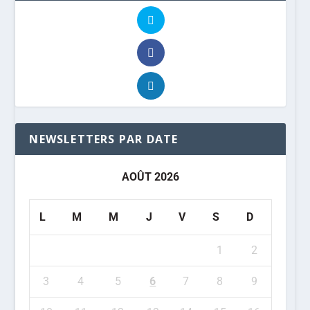
NEWSLETTERS PAR DATE
AOÛT 2026
L
M
M
J
V
S
D
1
2
3
4
5
6
7
8
9