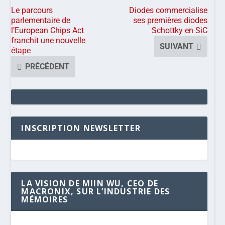
Le parcours
Diodes commercialise
parlementaire de
ses premières diodes
l’European Chips Act
Schottky en SiC
franchit une nouvelle
SUIVANT
étape
PRÉCÉDENT
INSCRIPTION NEWSLETTER
LA VISION DE MIIN WU, CEO DE
MACRONIX, SUR L’INDUSTRIE DES
MÉMOIRES