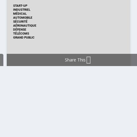
START-UP
INDUSTRIEL
MÉDICAL
AUTOMOBILE
SÉCURITÉ
AÉRONAUTIQUE
DÉFENSE
TÉLÉCOMS
GRAND PUBLIC
Share This
DISTRIBUTION & PRODUITS
DISTRIBUTION
TECHNOLOGIES
NOUVEAUX PRODUITS
COMPOSANT
MODULE & CARTE
ÉNERGIE
DÉVELOPPEMENT
MESURE
PRODUCTION