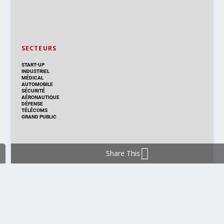
SECTEURS
START-UP
INDUSTRIEL
MÉDICAL
AUTOMOBILE
SÉCURITÉ
AÉRONAUTIQUE
DÉFENSE
TÉLÉCOMS
GRAND PUBLIC
Share This
DISTRIBUTION & PRODUITS
DISTRIBUTION
TECHNOLOGIES
NOUVEAUX PRODUITS