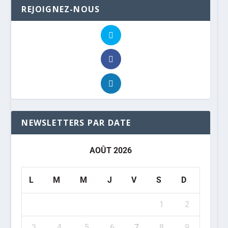
REJOIGNEZ-NOUS
NEWSLETTERS PAR DATE
AOÛT 2026
L
M
M
J
V
S
D
1
2
3
4
5
6
7
8
9