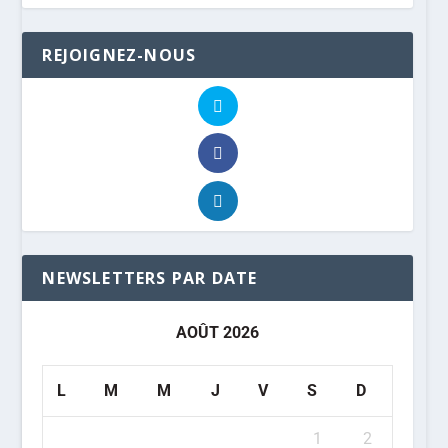
REJOIGNEZ-NOUS
NEWSLETTERS PAR DATE
AOÛT 2026
L
M
M
J
V
S
D
1
2