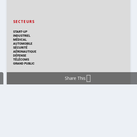
SECTEURS
START-UP
INDUSTRIEL
MÉDICAL
AUTOMOBILE
SÉCURITÉ
AÉRONAUTIQUE
DÉFENSE
TÉLÉCOMS
GRAND PUBLIC
Share This
DISTRIBUTION & PRODUITS
DISTRIBUTION
TECHNOLOGIES
NOUVEAUX PRODUITS
COMPOSANT
MODULE & CARTE