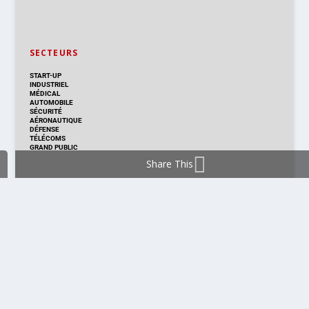
SECTEURS
START-UP
INDUSTRIEL
MÉDICAL
AUTOMOBILE
SÉCURITÉ
AÉRONAUTIQUE
DÉFENSE
TÉLÉCOMS
GRAND PUBLIC
Share This
DISTRIBUTION & PRODUITS
DISTRIBUTION
TECHNOLOGIES
NOUVEAUX PRODUITS
COMPOSANT