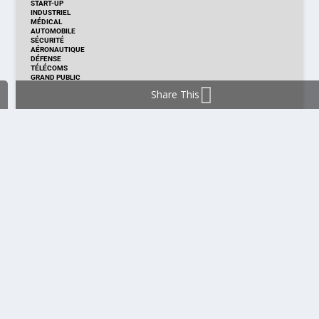
START-UP
INDUSTRIEL
MÉDICAL
AUTOMOBILE
SÉCURITÉ
AÉRONAUTIQUE
DÉFENSE
TÉLÉCOMS
GRAND PUBLIC
Share This
DISTRIBUTION & PRODUITS
DISTRIBUTION
TECHNOLOGIES
NOUVEAUX PRODUITS
COMPOSANT
MODULE & CARTE
ÉNERGIE
DÉVELOPPEMENT
MESURE
PRODUCTION