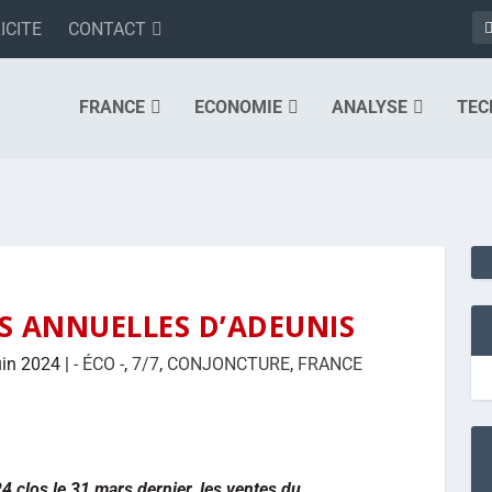
ICITE
CONTACT
FRANCE
ECONOMIE
ANALYSE
TEC
S ANNUELLES D’ADEUNIS
uin 2024
|
- ÉCO -
,
7/7
,
CONJONCTURE
,
FRANCE
4 clos le 31 mars dernier, les ventes du