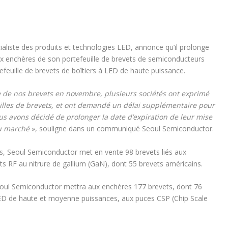
cialiste des produits et technologies LED, annonce qu’il prolonge
aux enchères de son portefeuille de brevets de semiconducteurs
efeuille de brevets de boîtiers à LED de haute puissance.
e de nos brevets en novembre, plusieurs sociétés ont exprimé
illes de brevets, et ont demandé un délai supplémentaire pour
us avons décidé de prolonger la date d’expiration de leur mise
du marché
», souligne dans un communiqué Seoul Semiconductor.
s, Seoul Semiconductor met en vente 98 brevets liés aux
its RF au nitrure de gallium (GaN), dont 55 brevets américains.
oul Semiconductor mettra aux enchères 177 brevets, dont 76
 LED de haute et moyenne puissances, aux puces CSP (Chip Scale