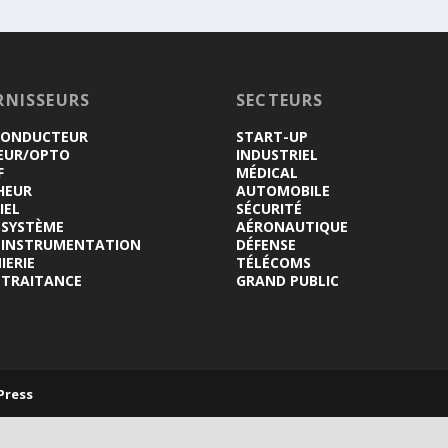
RNISSEURS
SECTEURS
CONDUCTEUR
START-UP
EUR/OPTO
INDUSTRIEL
F
MÉDICAL
HEUR
AUTOMOBILE
IEL
SÉCURITÉ
-SYSTÈME
AÉRONAUTIQUE
INSTRUMENTATION
DÉFENSE
IERIE
TÉLÉCOMS
-TRAITANCE
GRAND PUBLIC
Press