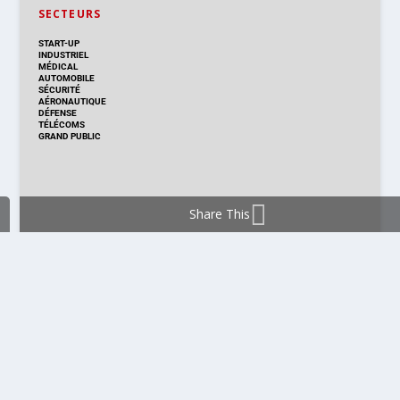
SECTEURS
START-UP
INDUSTRIEL
MÉDICAL
AUTOMOBILE
SÉCURITÉ
AÉRONAUTIQUE
DÉFENSE
TÉLÉCOMS
GRAND PUBLIC
Share This
DISTRIBUTION & PRODUITS
DISTRIBUTION
TECHNOLOGIES
NOUVEAUX PRODUITS
COMPOSANT
MODULE & CARTE
ÉNERGIE
DÉVELOPPEMENT
MESURE
PRODUCTION