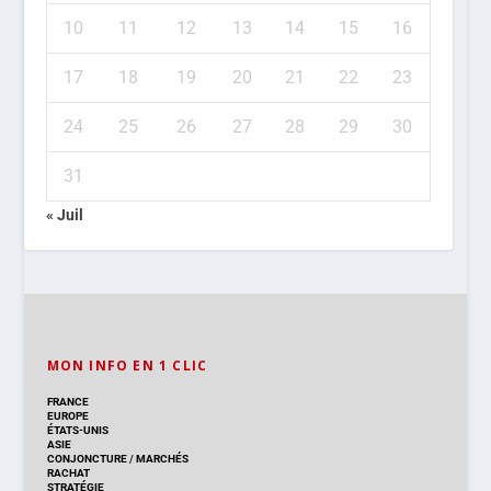
10
11
12
13
14
15
16
17
18
19
20
21
22
23
24
25
26
27
28
29
30
31
« Juil
MON INFO EN 1 CLIC
FRANCE
EUROPE
ÉTATS-UNIS
ASIE
CONJONCTURE
/
MARCHÉS
RACHAT
STRATÉGIE