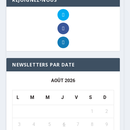
NEWSLETTERS PAR DATE
AOÛT 2026
L
M
M
J
V
S
D
1
2
3
4
5
6
7
8
9