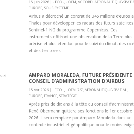
15 Juin 2026
|
- ÉCO -
,
- OEM
,
ACCORD
,
AÉRONAUTIQUE/SPATI
EUROPE
,
SOUS-SYSTÈME
Airbus a décroché un contrat de 345 millions d’euros 
Thales pour développer les radars des futurs satellites
Sentinel-1 NG du programme Copernicus. Ces
instruments offriront une observation de la Terre plus
précise et plus étendue pour le suivi du climat, des oc
et des territoires.
AMPARO MORALEDA, FUTURE PRÉSIDENTE
CONSEIL D’ADMINISTRATION D’AIRBUS
15 Avr 2026
|
- ÉCO -
,
- OEM
,
7/7
,
AÉRONAUTIQUE/SPATIAL
,
EUROPE
,
FRANCE
,
STRATÉGIE
Après près de dix ans à la tête du conseil d’administrat
René Obermann quittera ses fonctions le 1er octobre
2026. Il sera remplacé par Amparo Moraleda dans un
contexte industriel et géopolitique pour le moins exige