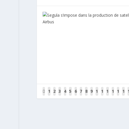
1
2
3
4
5
6
7
8
9
1
1
1
1
1
1
0
1
2
3
4
5