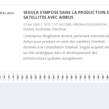
SEGULA S’IMPOSE DANS LA PRODUCTION 
SATELLITES AVEC AIRBUS
15 Avr 2026
|
- ÉCO -
,
7/7
,
ACCORD
,
AÉRONAUTIQUE/SPATIAL
,
FRANCE
,
INGÉNIERIE
,
STRATÉGIE
L’entreprise d’ingénierie devient partenaire industriel d
Airbus pour produire en série des satellites OneWeb
destinés à la constellation Eutelsat. Segula acquiert ain
un rôle stratégique dans le développement des
infrastructures spatiales européennes.
1
1
1
1
2
2
2
2
2
2
2
2
2
2
3
3
3
3
3
3
3
3
3
3
4
6
7
8
9
0
1
2
3
4
5
6
7
8
9
0
1
2
3
4
5
6
7
8
9
0