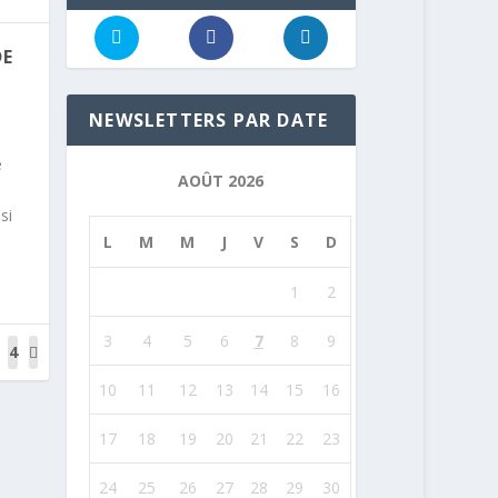
DE
NEWSLETTERS PAR DATE
e
AOÛT 2026
si
L
M
M
J
V
S
D
1
2
3
4
5
6
7
8
9
4
1
10
11
12
13
14
15
16
17
18
19
20
21
22
23
24
25
26
27
28
29
30