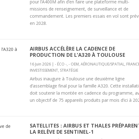
pour l’A400M afin d’en faire une plateforme multi-
missions de renseignement, de surveillance et de
commandement. Les premiers essais en vol sont prév
en 2028.
AIRBUS ACCÉLÈRE LA CADENCE DE
PRODUCTION DE L’A320 À TOULOUSE
16 Juin 2026
|
- ÉCO -
,
- OEM
,
AÉRONAUTIQUE/SPATIAL
,
FRANC
INVESTISSEMENT
,
STRATÉGIE
Airbus inaugure à Toulouse une deuxième ligne
d’assemblage final pour la famille A320. Cette installat
doit soutenir la montée en cadence du programme, a
un objectif de 75 appareils produits par mois d’ici à 20
SATELLITES : AIRBUS ET THALES PRÉPAREN
LA RELÈVE DE SENTINEL-1