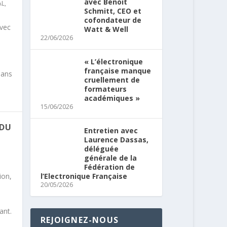
avec Benoit
AL
,
Schmitt, CEO et
cofondateur de
avec
Watt & Well
22/06/2026
« L’électronique
française manque
éans
cruellement de
formateurs
académiques »
15/06/2026
 DU
Entretien avec
Laurence Dassas,
déléguée
générale de la
Fédération de
ion,
l’Electronique Française
20/05/2026
ant.
REJOIGNEZ-NOUS