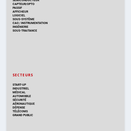
SEMICONDUCTEUR
CAPTEUR/OPTO
PASSIF
AFFICHEUR
LOGICIEL
SOUS-SYSTÈME
CAO
/
INSTRUMENTATION
INGÉNIERIE
SOUS-TRAITANCE
SECTEURS
START-UP
INDUSTRIEL
MÉDICAL
AUTOMOBILE
SÉCURITÉ
AÉRONAUTIQUE
DÉFENSE
TÉLÉCOMS
GRAND PUBLIC